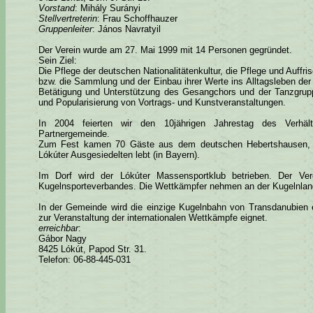
Vorstand
: Mihály Surányi
Stellvertreterin
: Frau Schoffhauzer
Gruppenleiter
: János Navratyil
Der Verein wurde am 27. Mai 1999 mit 14 Personen gegründet.
Sein Ziel:
Die Pflege der deutschen Nationalitätenkultur, die Pflege und Auffri
bzw. die Sammlung und der Einbau ihrer Werte ins Alltagsleben de
Betätigung und Unterstützung des Gesangchors und der Tanzgrupp
und Popularisierung von Vortrags- und Kunstveranstaltungen.
In 2004 feierten wir den 10jährigen Jahrestag des Verhält
Partnergemeinde.
Zum Fest kamen 70 Gäste aus dem deutschen Hebertshausen, 
Lókúter Ausgesiedelten lebt (in Bayern).
Im Dorf wird der Lókúter Massensportklub betrieben. Der Vere
Kugelnsporteverbandes. Die Wettkämpfer nehmen an der Kugelnland
In der Gemeinde wird die einzige Kugelnbahn von Transdanubien e
zur Veranstaltung der internationalen Wettkämpfe eignet.
erreichbar
:
Gábor Nagy
8425 Lókút, Papod Str. 31.
Telefon: 06-88-445-031