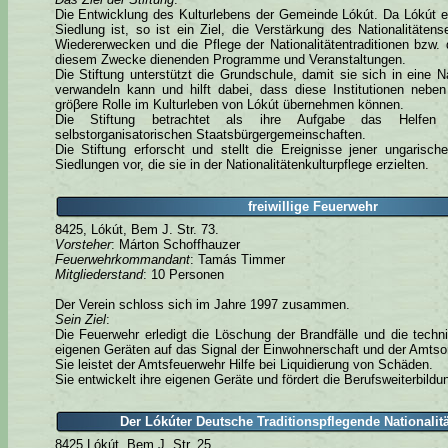
Die Entwicklung des Kulturlebens der Gemeinde Lókút. Da Lókút e
Siedlung ist, so ist ein Ziel, die Verstärkung des Nationalitäten
Wiedererwecken und die Pflege der Nationalitätentraditionen bzw. 
diesem Zwecke dienenden Programme und Veranstaltungen.
Die Stiftung unterstützt die Grundschule, damit sie sich in eine Nat
verwandeln kann und hilft dabei, dass diese Institutionen neben
gröβere Rolle im Kulturleben von Lókút übernehmen können.
Die Stiftung betrachtet als ihre Aufgabe das Helfen 
selbstorganisatorischen Staatsbürgergemeinschaften.
Die Stiftung erforscht und stellt die Ereignisse jener ungarisc
Siedlungen vor, die sie in der Nationalitätenkulturpflege erzielten.
freiwillige Feuerwehr
8425, Lókút, Bem J. Str. 73.
Vorsteher
: Márton Schoffhauzer
Feuerwehrkommandant
: Tamás Timmer
Mitgliederstand
: 10 Personen
Der Verein schloss sich im Jahre 1997 zusammen.
Sein Ziel
:
Die Feuerwehr erledigt die Löschung der Brandfälle und die tech
eigenen Geräten auf das Signal der Einwohnerschaft und der Amtso
Sie leistet der Amtsfeuerwehr Hilfe bei Liquidierung von Schäden.
Sie entwickelt ihre eigenen Geräte und fördert die Berufsweiterbildun
Der Lókúter Deutsche Traditionspflegende Nationalit
8425 Lókút, Bem J. Str. 25.